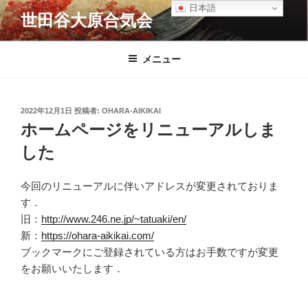
コ
日本語
世田谷大原合気会
ン
テ
ン
メニュー
ツ
へ
ス
投
2022年12月1日
投稿者:
OHARA-AIKIKAI
キ
稿
ホームページをリニューアルしま
日:
ッ
した
プ
今回のリニューアルに伴いアドレスが変更されておりま
す．
旧：
http://www.246.ne.jp/~tatuaki/en/
新：
https://ohara-aikikai.com/
ブックマークにご登録されている方はお手数ですが変更
をお願いいたします．