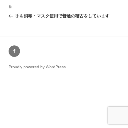
投
前
前
稿
の
手を消毒・マスク使用で普通の稽古をしています
ナ
投
ビ
稿
ゲ
ー
FB
シ
ョ
ン
Proudly powered by WordPress