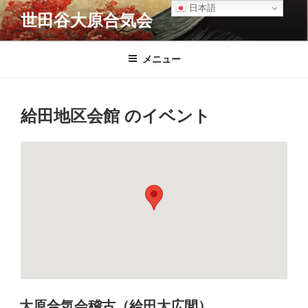
コ
日本語
世田谷大原合気会
ン
テ
ン
メニュー
ツ
へ
ス
給田地区会館
のイベント
キ
ッ
プ
大原合気会稽古（給田大広間）